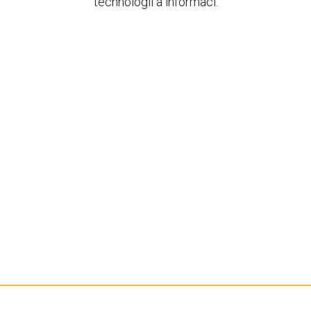
technologií a informací.
N
nostní systém
Fyzický dohled op
N
ří ve všech místnostech
Fyzická bezpečnost
N
záznamem ve všech
Laserový detekční 
NOVEC 1230
N
Monitoring 24×7 DC
Manager)