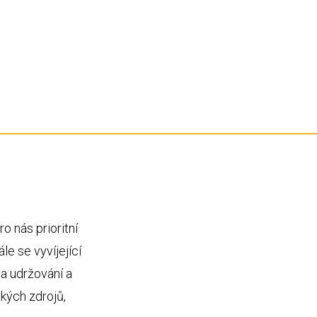
redundanci N + 1
N
ISO 9001, 20000, 27001 a splňuje
požadavky TIER III
 nás prioritní
le se vyvíjející
a udržování a
kých zdrojů,