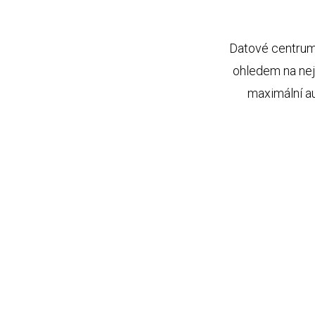
Datové centrum,
ohledem na nej
maximální au
N
Každý rack má dvě napájecí linky
N
Nejmodernější servery HPE
ProLiant DL380 Gen9 Server
N
Nejrychlejší diskové pole HP 3PA