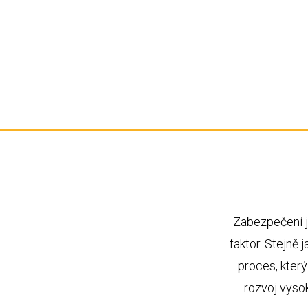
N
Nejrychlejší zálohování do HP
StoreOnce
Zabezpečení j
faktor. Stejně 
proces, kter
rozvoj vyso