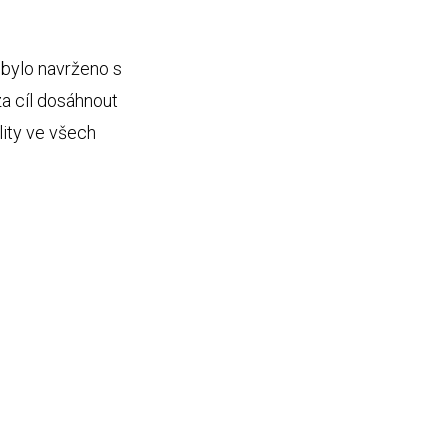
 bylo navrženo s
a cíl dosáhnout
lity ve všech
N
2 nezávislé linky až 10 Gbps (T-
Mobile, UPC)
N
Vnitřní konektivita 10 Gbit LAN, 8
Gbit SAN
N
Studená / teplá ulička, vše v