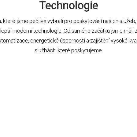
Technologie
 které jsme pečlivě vybrali pro poskytování našich služeb,
lepší moderní technologie. Od samého začátku jsme měli z
tomatizace, energetické úspornosti a zajištění vysoké kva
službách, které poskytujeme.
N
Napájení je ze dvou
transformátorů
N
VISA redundantní generátory
Perkins/Marelli
N
Chlazení Emerson PX, Freecooling
R