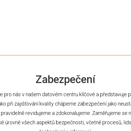
Guentner
N
UPS napájení Concept Power DPA
500
Zabezpečení
e pro nás v našem datovém centru klíčové a představuje pro
jako při zajišťování kvality chápeme zabezpečení jako neustá
ý pravidelně revidujeme a zdokonalujeme. Zaměřujeme se n
ké úrovně všech aspektů bezpečnosti, včetně procesů, lids