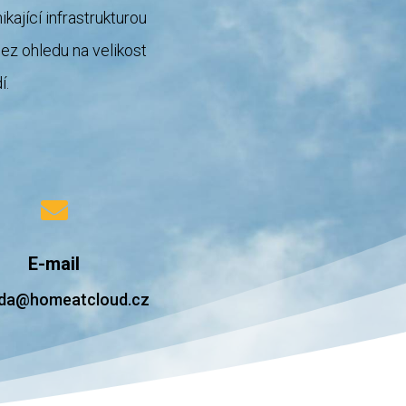
ající infrastrukturou
Bez ohledu na velikost
í
.

E-mail
da@homeatcloud.cz